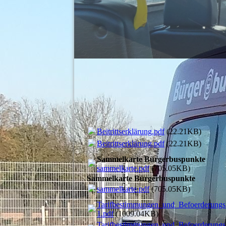
Beitrittserklärung.pdf
(22.21KB)
Beitrittserklärung.pdf
(22.21KB)
Sammelkarte Bürgerbuspunkte
sammelkarte.pdf
(705.05KB)
Sammelkarte Bürgerbuspunkte
sammelkarte.pdf
(705.05KB)
Tarifbestimmungen_und_Befoerderung
1.pdf
(1009.04KB)
Tarifbestimmungen_und_Befoerderung