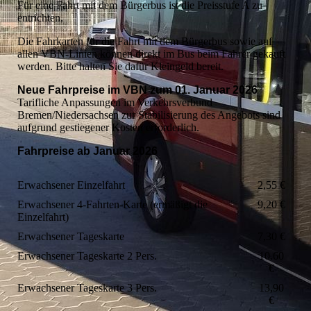
Für eine Fahrt mit dem Bürgerbus ist die Preisstufe A zu
entrichten.
Die Fahrkarten für die Fahrt mit dem Bürgerbus sowie auf
allen VBN-Linien können direkt im Bus beim Fahrer gekauft
werden. Bitte halten Sie dafür Kleingeld bereit.
Neue Fahrpreise im VBN zum 01. Januar 2026
Tarifliche Anpassungen im Verkehrsverbund
Bremen/Niedersachsen zur Stabilisierung des Angebots sind
aufgrund gestiegener Kosten erforderlich.
Fahrpreise ab Januar 2026
Erwachsener Einzelfahrt
2,55 €
Erwachsener 4-Fahrten-Karte (ermäßigt die
9,20 €
Einzelfahrt)
Erwachsener Tageskarte
7,30 €
Erwachsener Tageskarte 2 Pers.
10.60
€
Erwachsener Tageskarte 3 Pers.
13,90
€