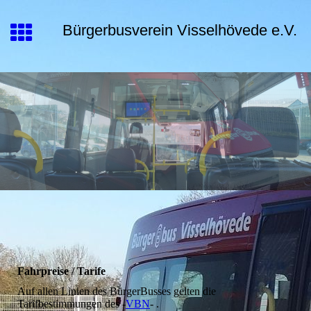
Bürgerbusverein Visselhövede e.V.
Fahrpreise / Tarife
Auf allen Linien des BürgerBusses gelten die
Tarifbestimmungen des -
VBN
- .