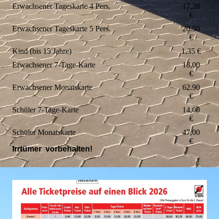
Erwachsener Tageskarte 4 Pers.
17,20
€
Erwachsener Tageskarte 5 Pers.
20.50
€
Kind (bis 15 Jahre)
1,35 €
Erwachsener 7-Tage-Karte
18,00
€
Erwachsener Monatskarte
62.90
€
Schüler 7-Tage-Karte
14,00
€
Schüler Monatskarte
47,00
€
Irrtümer vorbehalten!