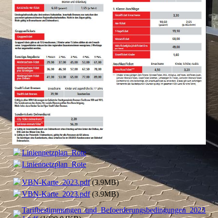
Liniennetzplan_Rotenburg_2023.pdf
(463.38KB)
Liniennetzplan_Rotenburg_2023.pdf
(463.38KB)
VBN-Karte_2023.pdf
(3.9MB)
VBN-Karte_2023.pdf
(3.9MB)
Tarifbestimmungen_und_Befoerderungsbedingungen_2023-